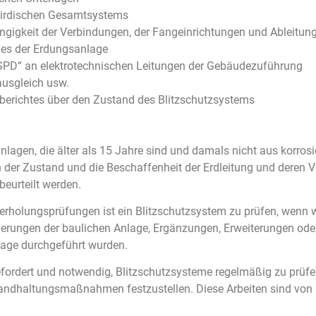
rirdischen Gesamtsystems
gigkeit der Verbindungen, der Fangeinrichtungen und Ableitun
es der Erdungsanlage
 „SPD“ an elektrotechnischen Leitungen der Gebäudezuführung
ausgleich usw.
fberichtes über den Zustand des Blitzschutzsystems
lagen, die älter als 15 Jahre sind und damals nicht aus korro
n der Zustand und die Beschaffenheit der Erdleitung und deren 
beurteilt werden.
rholungsprüfungen ist ein Blitzschutzsystem zu prüfen, wenn 
rungen der baulichen Anlage, Ergänzungen, Erweiterungen oder
lage durchgeführt wurden.
efordert und notwendig, Blitzschutzsysteme regelmäßig zu prüf
andhaltungsmaßnahmen festzustellen. Diese Arbeiten sind von 