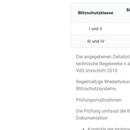
S
Blitzschutzklasse
I und II
III und IV
Die angegebenen Zeitabstä
technische Regelwerke o.ä.
VdS-Vorschrift 2010.
Regelmäßige Wiederholung
Blitzschutzsystems.
Prüfungsmaßnahmen:
Die Prüfung umfasst die Ko
Dokumentation
Kontrolle der techni