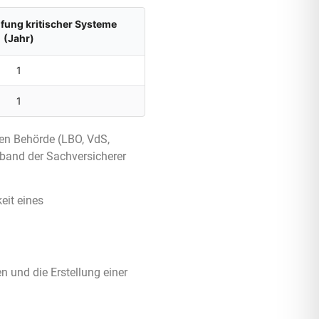
ung kritischer Systeme
(Jahr)
1
1
gen Behörde (LBO, VdS,
rband der Sachversicherer
eit eines
n und die Erstellung einer