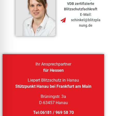
VDB zertifizierte
Blitzschutzfachkraft
E-Mail:
schinkel@blitzpla
nung.de
Ihr Ansprechpartner
für Hessen
Liepert Blitzschutz in Hanau
Stützpunkt Hanau bei Frankfurt am Main
Brüningstr. 3a
D-63457 Hanau
Tel:06181 / 969 58 70